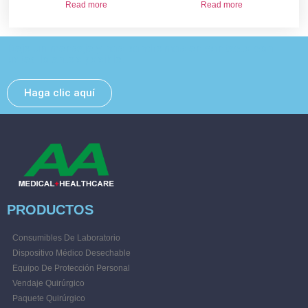
Read more
Read more
Deje un mensaje y nos pondremos en contacto con
usted lo antes posible.
Haga clic aquí
PRODUCTOS
Consumibles De Laboratorio
Dispositivo Médico Desechable
Equipo De Protección Personal
Vendaje Quirúrgico
Paquete Quirúrgico