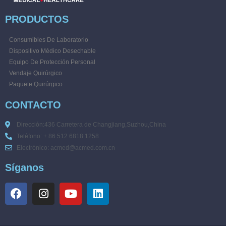
PRODUCTOS
Consumibles De Laboratorio
Dispositivo Médico Desechable
Equipo De Protección Personal
Vendaje Quirúrgico
Paquete Quirúrgico
CONTACTO
Dirección:436 Carretera de Changjiang,Suzhou,China
Teléfono: + 86 512 6818 1258
Electrónico: acmed@acmed.com.cn
Síganos