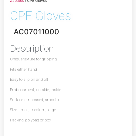
Zapatos
/ CPE Gloves
CPE Gloves
AC07011000
Description
Unique texture for gripping
Fits either hand
Easy to slip on and off
Embossment; outside, inside
Surface: embossed, smooth
Size: small, medium, large
Packing: polybag or box