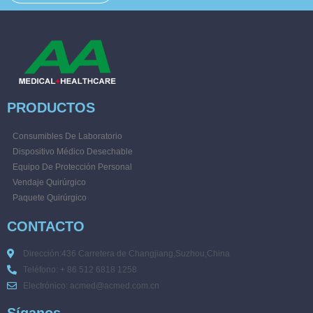
PRODUCTOS
Consumibles De Laboratorio
Dispositivo Médico Desechable
Equipo De Protección Personal
Vendaje Quirúrgico
Paquete Quirúrgico
CONTACTO
Dirección:436 Carretera de Changjiang,Suzhou,China
Teléfono: + 86 512 6818 1258
Electrónico: acmed@acmed.com.cn
Síganos