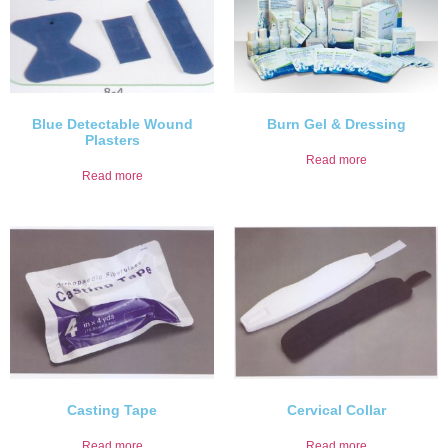
Blue Detectable Wound
Burn Gel & Dressing
Plasters
Read more
Read more
Casting Tape
Cervical Collar
Read more
Read more