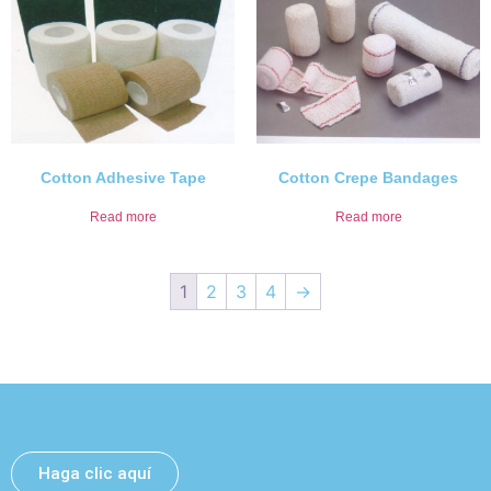
Cotton Adhesive Tape
Cotton Crepe Bandages
Read more
Read more
1
2
3
4
→
Deje un mensaje y nos pondremos en contacto con
usted lo antes posible.
Haga clic aquí