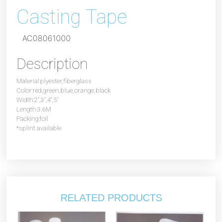
Casting Tape
AC08061000
Description
Material:plyester,fiberglass
Color:red,green,blue,orange,black
Width:2″,3″,4″,5″
Length:3.6M
Packing:foil
*splint available
RELATED PRODUCTS