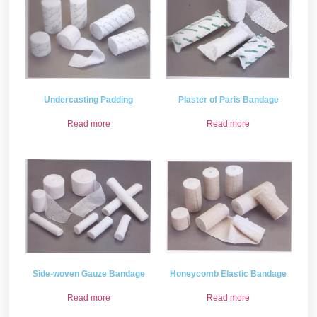
Undercasting Padding
Plaster of Paris Bandage
Read more
Read more
Side-woven Gauze Bandage
Honeycomb Elastic Bandage
Read more
Read more