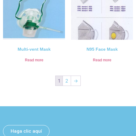
Multi-vent Mask
N95 Face Mask
Read more
Read more
1
2
→
Deje un mensaje y nos pondremos en contacto con
usted lo antes posible.
Haga clic aquí