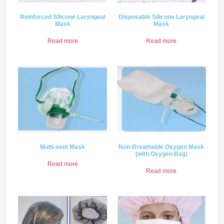
Reinforced Silicone Laryngeal
Disposable Silicone Laryngeal
Mask
Mask
Read more
Read more
Multi-vent Mask
Non-Breathable Oxygen Mask
(with Oxygen Bag)
Read more
Read more