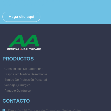
Deje un mensaje y nos pondremos en contacto con
usted lo antes posible.
Haga clic aquí
PRODUCTOS
Consumibles De Laboratorio
Dispositivo Médico Desechable
Equipo De Protección Personal
Vendaje Quirúrgico
Paquete Quirúrgico
CONTACTO
Dirección:436 Carretera de Changjiang,Suzhou,China