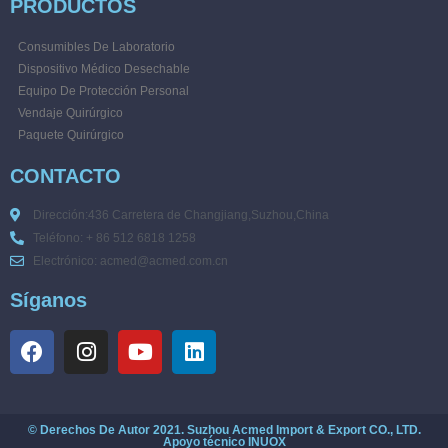
PRODUCTOS
Consumibles De Laboratorio
Dispositivo Médico Desechable
Equipo De Protección Personal
Vendaje Quirúrgico
Paquete Quirúrgico
CONTACTO
Dirección:436 Carretera de Changjiang,Suzhou,China
Teléfono: + 86 512 6818 1258
Electrónico: acmed@acmed.com.cn
Síganos
© Derechos De Autor 2021. Suzhou Acmed Import & Export CO., LTD.
Apoyo técnico
INUOX