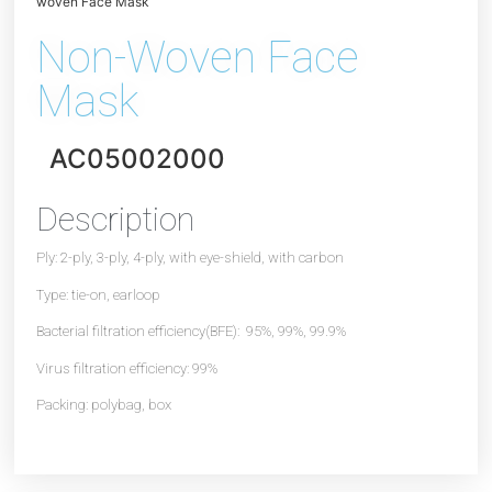
woven Face Mask
Non-Woven Face
Mask
AC05002000
Description
Ply: 2-ply, 3-ply, 4-ply, with eye-shield, with carbon
Type: tie-on, earloop
Bacterial filtration efficiency(BFE): 95%, 99%, 99.9%
Virus filtration efficiency: 99%
Packing: polybag, box