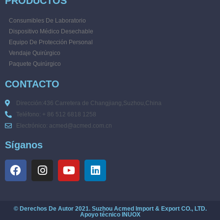
PRODUCTOS
Consumibles De Laboratorio
Dispositivo Médico Desechable
Equipo De Protección Personal
Vendaje Quirúrgico
Paquete Quirúrgico
CONTACTO
Dirección:436 Carretera de Changjiang,Suzhou,China
Teléfono: + 86 512 6818 1258
Electrónico: acmed@acmed.com.cn
Síganos
© Derechos De Autor 2021. Suzhou Acmed Import & Export CO., LTD.
Apoyo técnico
INUOX