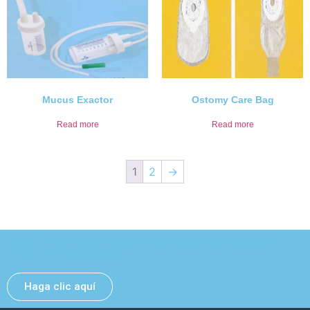
Mucus Exactor
Ostomy Care Bag
Read more
Read more
1
2
→
Deje un mensaje y nos pondremos en contacto con
usted lo antes posible.
Haga clic aquí