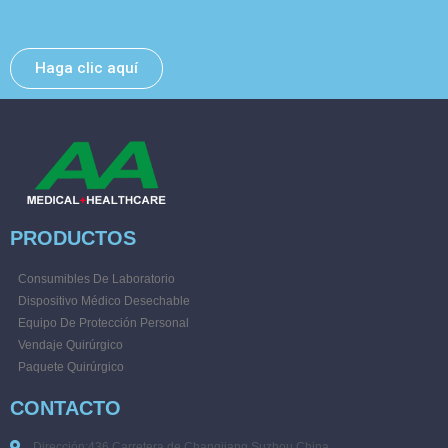
Deje un mensaje y nos pondremos en contacto con
usted lo antes posible.
Haga clic aquí
PRODUCTOS
Consumibles De Laboratorio
Dispositivo Médico Desechable
Equipo De Protección Personal
Vendaje Quirúrgico
Paquete Quirúrgico
CONTACTO
Dirección:436 Carretera de Changjiang,Suzhou,China