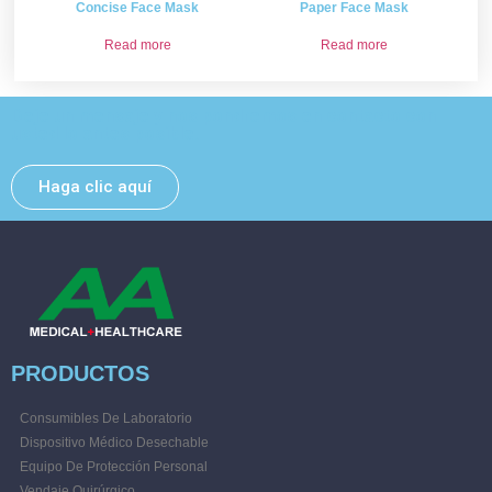
Concise Face Mask
Paper Face Mask
Read more
Read more
Deje un mensaje y nos pondremos en contacto con
usted lo antes posible.
Haga clic aquí
PRODUCTOS
Consumibles De Laboratorio
Dispositivo Médico Desechable
Equipo De Protección Personal
Vendaje Quirúrgico