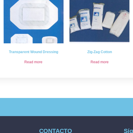
Transparent Wound Dressing
Zig-Zag Cotton
Read more
Read more
ntes posible.
CONTACTO
Sí