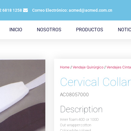
12 6818 1258
Correo Electrónico: acmed@acmed.com.cn
INICIO
NOSOTROS
PRODUCTOS
NOTIC
Home
/
Vendaje Quirúrgico
/
Vendajes Cint
Cervical Colla
AC08057000
Description
Inner foam:40D or 100D
Out wrapper:cotton
Color:white,colored