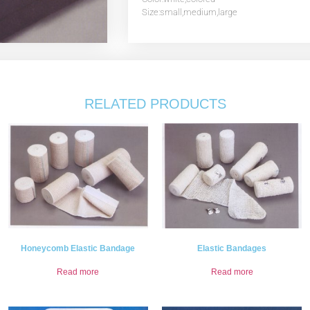
Size:small,medium,large
RELATED PRODUCTS
Honeycomb Elastic Bandage
Elastic Bandages
Read more
Read more