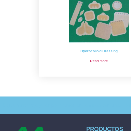
Hydrocolloid Dressing
Read more
Deje un mensaje y nos pondremos en contacto con usted lo a
PRODUCTOS