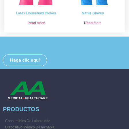
Latex Household Gloves
Nitrile Gloves
Read more
Read more
Deje un mensaje y nos pondremos en contacto con
usted lo antes posible.
Haga clic aquí
PRODUCTOS
Consumibles De Laboratorio
Dispositivo Médico Desechable