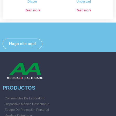
Diaper
Underpad
Read more
Read more
Deje un mensaje y nos pondremos en contacto con
usted lo antes posible.
Haga clic aquí
PRODUCTOS
Consumibles De Laboratorio
Dispositivo Médico Desechable
Equipo De Protección Personal
Vendaje Quirúrgico