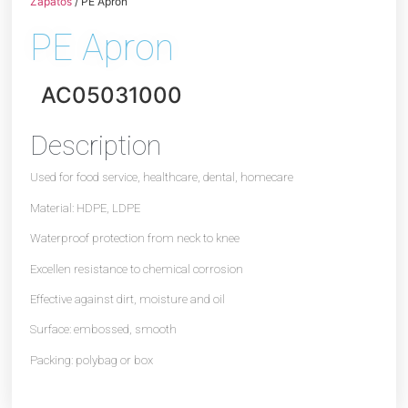
Zapatos
/ PE Apron
PE Apron
AC05031000
Description
Used for food service, healthcare, dental, homecare
Material: HDPE, LDPE
Waterproof protection from neck to knee
Excellen resistance to chemical corrosion
Effective against dirt, moisture and oil
Surface: embossed, smooth
Packing: polybag or box