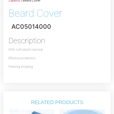
Zapatos
/ Beard Cover
Beard Cover
AC05014000
Description
With soft elastic earloop
Effective protection
Packing: polybag
RELATED PRODUCTS