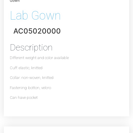
Gown
Lab Gown
AC05020000
Description
Different weight and color available
Cuff: elastic, knitted
Collar: non-woven, knitted
Fastening: botton, velcro
Can have pocket