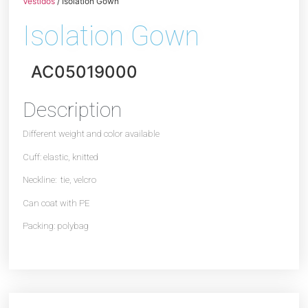
Vestidos
/ Isolation Gown
Isolation Gown
AC05019000
Description
Different weight and color available
Cuff: elastic, knitted
Neckline: tie, velcro
Can coat with PE
Packing: polybag