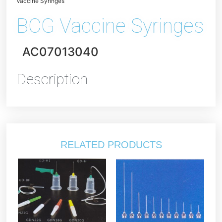
Vaccine Syringes
BCG Vaccine Syringes
AC07013040
Description
RELATED PRODUCTS