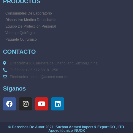
PRODUCTOS
Consumibles De Laboratorio
Dispositivo Médico Desechable
Equipo De Protección Personal
Vendaje Quirúrgico
Paquete Quirúrgico
CONTACTO
Dirección:436 Carretera de Changjiang,Suzhou,China
Teléfono: + 86 512 6818 1258
Electrónico: acmed@acmed.com.cn
Síganos
© Derechos De Autor 2021. Suzhou Acmed Import & Export CO., LTD.
Apoyo técnico
INUOX