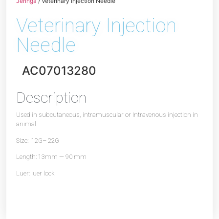
Jeringa
/ Veterinary Injection Needle
Veterinary Injection
Needle
AC07013280
Description
Used in subcutaneous, intramuscular or Intravenous injection in
animal
Size: 12G– 22G
Length: 13mm — 90 mm
Luer: luer lock