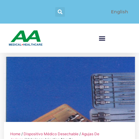
English
Home
/
Dispositivo Médico Desechable
/
Agujas De