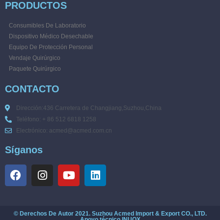
PRODUCTOS
Consumibles De Laboratorio
Dispositivo Médico Desechable
Equipo De Protección Personal
Vendaje Quirúrgico
Paquete Quirúrgico
CONTACTO
Dirección:436 Carretera de Changjiang,Suzhou,China
Teléfono: + 86 512 6818 1258
Electrónico: acmed@acmed.com.cn
Síganos
© Derechos De Autor 2021. Suzhou Acmed Import & Export CO., LTD.
Apoyo técnico
INUOX