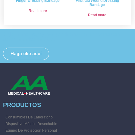
Finger Dressing Bandage
First-aid Wound Dressing
Bandage
Read more
Read more
Deje un mensaje y nos pondremos en contacto con
usted lo antes posible.
Haga clic aquí
PRODUCTOS
Consumibles De Laboratorio
Dispositivo Médico Desechable
Equipo De Protección Personal