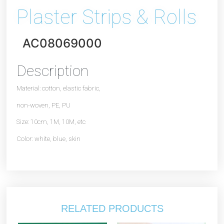
Plaster Strips & Rolls
AC08069000
Description
Material: cotton, elastic fabric,
non-woven, PE, PU
Size: 10cm, 1M, 10M, etc
Color: white, blue, skin
RELATED PRODUCTS