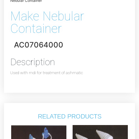
Nebular Container
Make Nebular
Container
AC07064000
Description
Used with mdi for treatment of ashmatic
RELATED PRODUCTS