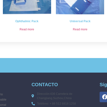
Ophthalmic Pack
Universal Pack
Read more
Read more
ntes posible.
CONTACTO
Sí
Dirección:436 Carretera de
io
Changjiang,Suzhou,China
hable
Teléfono: + 86 512 6818 1258
sonal