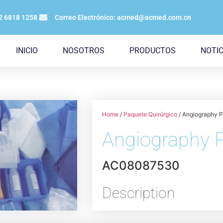
12 6818 1258
Correo Electrónico: acmed@acmed.com.cn
INICIO
NOSOTROS
PRODUCTOS
NOTIC
Home
/
Paquete Quirúrgico
/ Angiography 
Angiography 
AC08087530
Description