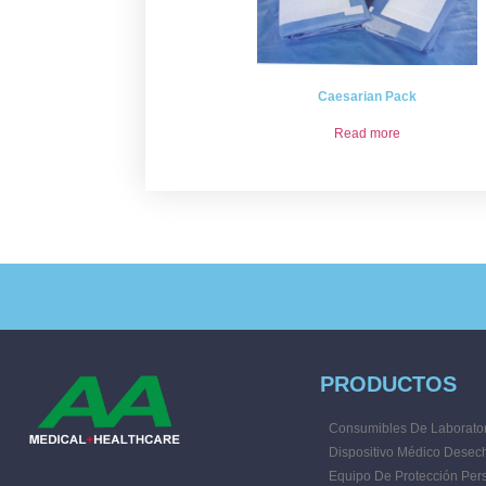
Caesarian Pack
Read more
Deje un mensaje y nos pondremos en contacto con usted lo a
PRODUCTOS
Consumibles De Laborator
Dispositivo Médico Desec
Equipo De Protección Per