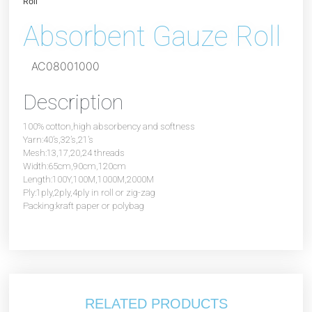
Roll
Absorbent Gauze Roll
AC08001000
Description
100% cotton,high absorbency and softness
Yarn:40’s,32’s,21’s
Mesh:13,17,20,24 threads
Width:65cm,90cm,120cm
Length:100Y,100M,1000M,2000M
Ply:1ply,2ply,4ply in roll or zig-zag
Packing:kraft paper or polybag
RELATED PRODUCTS