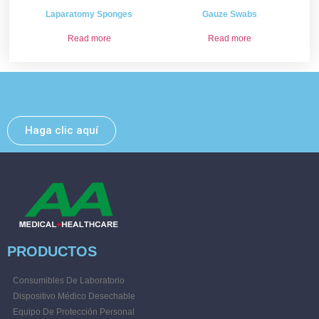
Laparatomy Sponges
Gauze Swabs
Read more
Read more
Deje un mensaje y nos pondremos en contacto con
usted lo antes posible.
Haga clic aquí
PRODUCTOS
Consumibles De Laboratorio
Dispositivo Médico Desechable
Equipo De Protección Personal